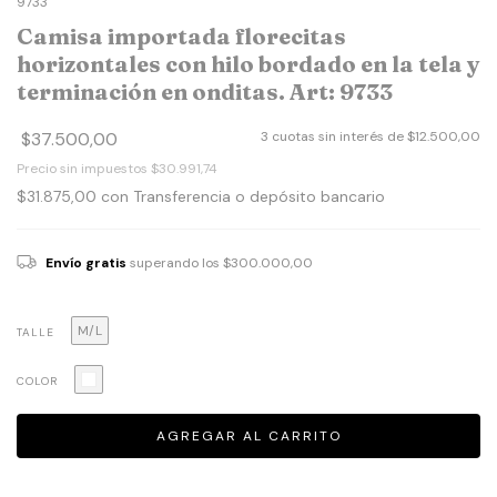
9733
Camisa importada florecitas
horizontales con hilo bordado en la tela y
terminación en onditas. Art: 9733
$37.500,00
3
cuotas sin interés de
$12.500,00
Precio sin impuestos
$30.991,74
$31.875,00
con
Transferencia o depósito bancario
Envío gratis
superando los
$300.000,00
M/L
TALLE
COLOR