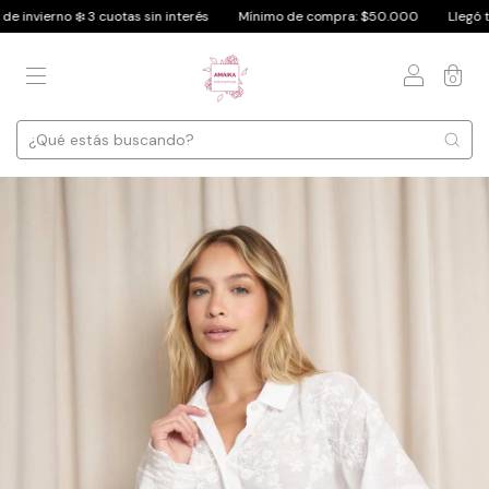
 ❄️ 3 cuotas sin interés
Mínimo de compra: $50.000
Llegó tu look fav. d
0