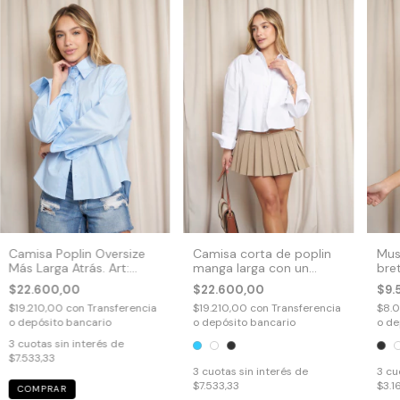
Camisa Poplin Oversize
Camisa corta de poplin
Mus
Más Larga Atrás. Art:
manga larga con un
bret
9734
bolsillo. Art: 9736
fren
$22.600,00
$22.600,00
$9.
$19.210,00
con
Transferencia
$19.210,00
con
Transferencia
$8.
o depósito bancario
o depósito bancario
o de
3
cuotas sin interés de
$7.533,33
3
cuotas sin interés de
3
cu
$7.533,33
$3.1
COMPRAR