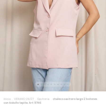
Inicio
.
VERANO 26/27
.
Sastreria
.
chaleco sastrero largo 2 botones
con bolsillo tapita. Art: 9746