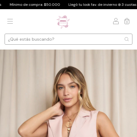
Mínimo de compra: $50.000
Llegó tu look fav. de invierno ❄️ 3 cuotas sin 
0