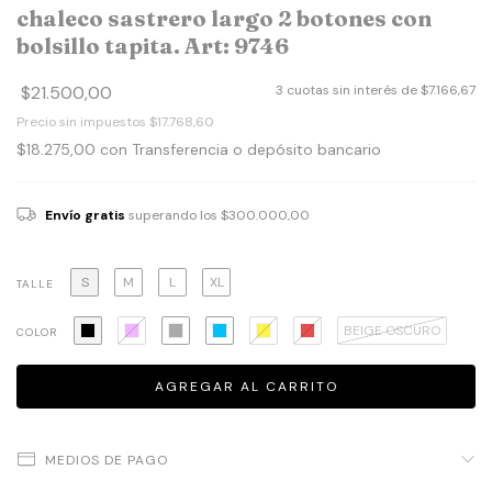
chaleco sastrero largo 2 botones con
bolsillo tapita. Art: 9746
$21.500,00
3
cuotas sin interés de
$7.166,67
Precio sin impuestos
$17.768,60
$18.275,00
con
Transferencia o depósito bancario
Envío gratis
superando los
$300.000,00
S
M
L
XL
TALLE
BEIGE OSCURO
COLOR
MEDIOS DE PAGO