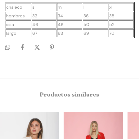
chaleco
s
m
l
xl
hombros
32
34
36
38
sisa
46
48
50
52
largo
67
68
69
70
Productos similares