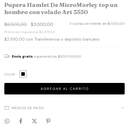
Pupera Hamlet De MicroMorley top un
hombro con volado Art 3550
$6.900,00
$3.000,00
3
cuotas sin interés de
$1.000,00
Precio sin impuestos
$2.479,34
$2.550,00
con
Transferencia o depósito bancario
Envío gratis
superando los
$300.000,00
COLOR
MEDIOS DE PAGO