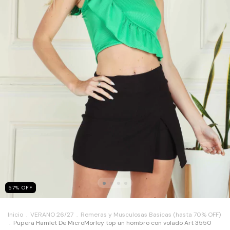
57
%
OFF
Inicio
.
VERANO 26/27
.
Remeras y Musculosas Basicas (hasta 70% OFF)
.
Pupera Hamlet De MicroMorley top un hombro con volado Art 3550