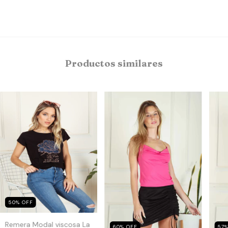
Productos similares
50
%
OFF
Remera Modal viscosa La
57
60
%
OFF