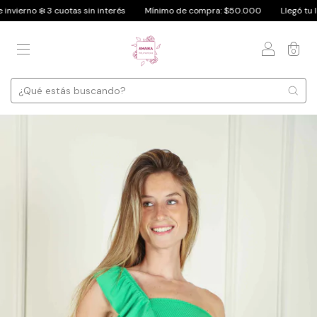
️ 3 cuotas sin interés
Mínimo de compra: $50.000
Llegó tu look fav. de
0