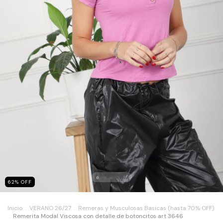
62
%
OFF
Inicio
.
VERANO 26/27
.
Remeras y Musculosas Basicas (hasta 70% OFF)
.
Remerita Modal Viscosa con detalle de botoncitos art 3646