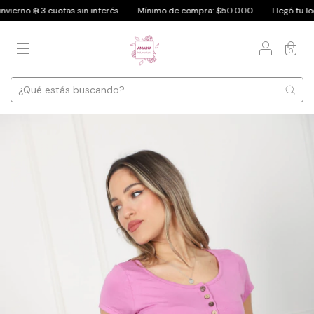
️ 3 cuotas sin interés
Mínimo de compra: $50.000
Llegó tu look fav. de
0