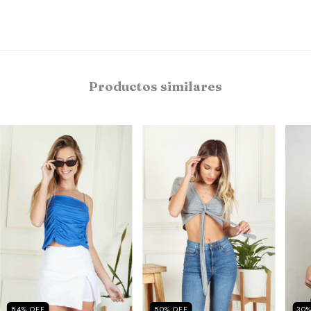
Productos similares
54
%
OFF
50
%
OFF
30