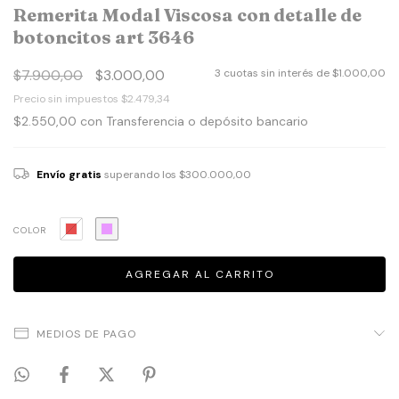
Remerita Modal Viscosa con detalle de
botoncitos art 3646
$7.900,00
$3.000,00
3
cuotas sin interés de
$1.000,00
Precio sin impuestos
$2.479,34
$2.550,00
con
Transferencia o depósito bancario
Envío gratis
superando los
$300.000,00
COLOR
MEDIOS DE PAGO