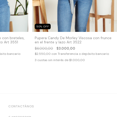
50
%
OFF
 con breteles,
Pupera Candy De Morley Viscosa con frunce
zo Art 3551
en el frente y lazo Art 3522
$6.000,00
$3.000,00
ósito bancario
$2.550,00
con
Transferencia o depósito bancario
3
cuotas sin interés de
$1.000,00
CONTACTÁNOS