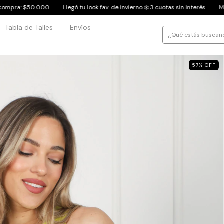
look fav. de invierno ❄️ 3 cuotas sin interés
Mínimo de compra: $50.000
Tabla de Talles
Envíos
57
%
OFF