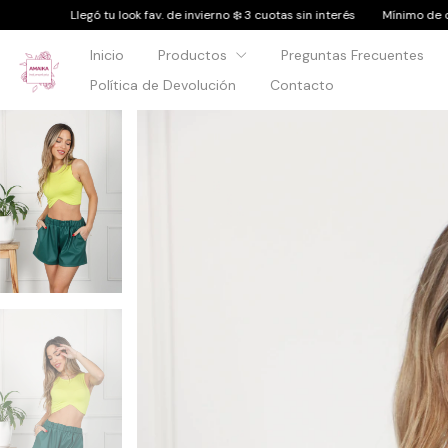
de invierno ❄️ 3 cuotas sin interés
Mínimo de compra: $50.000
Llegó tu 
Inicio
Productos
Preguntas Frecuentes
Política de Devolución
Contacto