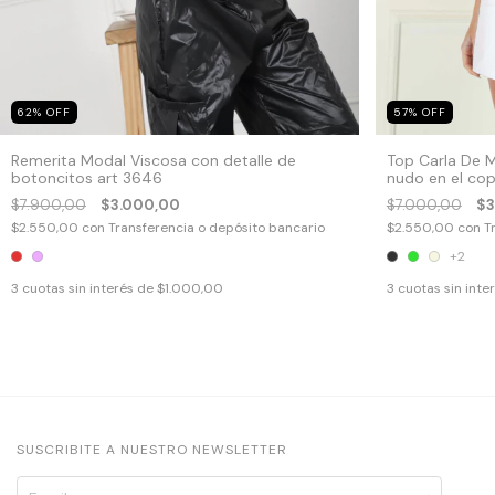
57
%
OFF
62
%
OFF
Top Carla De M
Remerita Modal Viscosa con detalle de
nudo en el cop
botoncitos art 3646
cintura Art 35
$7.000,00
$3
$7.900,00
$3.000,00
$2.550,00
con
T
$2.550,00
con
Transferencia o depósito bancario
+2
3
cuotas sin inte
3
cuotas sin interés de
$1.000,00
SUSCRIBITE A NUESTRO NEWSLETTER