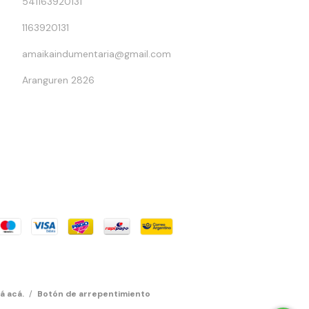
541163920131
1163920131
amaikaindumentaria@gmail.com
Aranguren 2826
á acá.
/
Botón de arrepentimiento