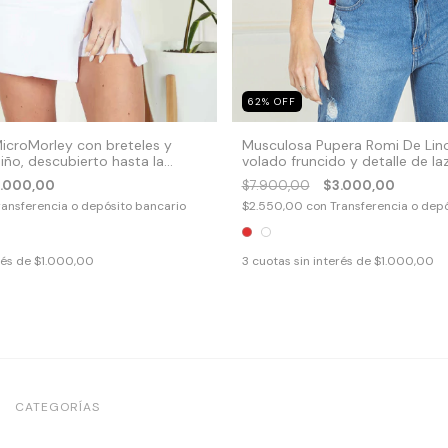
62
%
OFF
icroMorley con breteles y
Musculosa Pupera Romi De Lino
iño, descubierto hasta la
volado fruncido y detalle de la
54
.000,00
$7.900,00
$3.000,00
ransferencia o depósito bancario
$2.550,00
con
Transferencia o dep
rés de
$1.000,00
3
cuotas sin interés de
$1.000,00
CATEGORÍAS