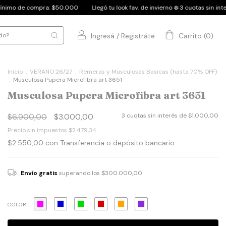
Llegó tu look fav. de invierno ❄️ 3 cuotas sin interés
Mínimo de compra: $
Ingresá
/
Registráte
Carrito
(
0
)
Inicio
.
VERANO 26/27
.
Remeras y Musculosas Basicas (hasta 70% OFF)
.
Musculosa Pupera Microfibra art 3651
Musculosa Pupera Microfibra art 3651
$6.900,00
$3.000,00
3
cuotas sin interés de
$1.000,00
Precio sin impuestos
$2.479,34
$2.550,00
con
Transferencia o depósito bancario
Envío gratis
superando los
$300.000,00
COLOR