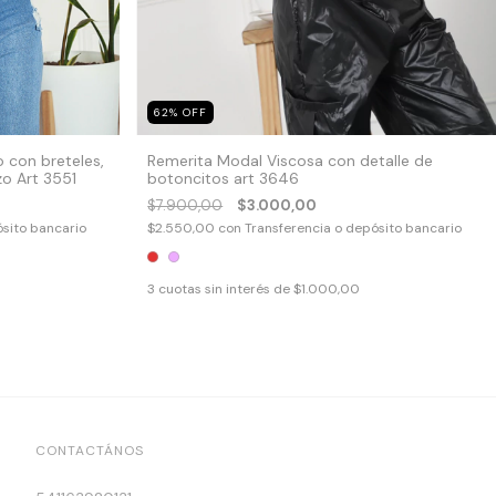
62
%
OFF
 con breteles,
Remerita Modal Viscosa con detalle de
zo Art 3551
botoncitos art 3646
$7.900,00
$3.000,00
ósito bancario
$2.550,00
con
Transferencia o depósito bancario
3
cuotas sin interés de
$1.000,00
CONTACTÁNOS