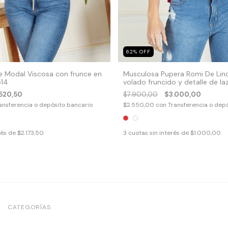
62
%
OFF
e Modal Viscosa con frunce en
Musculosa Pupera Romi De Lino
514
volado fruncido y detalle de la
520,50
$7.900,00
$3.000,00
ansferencia o depósito bancario
$2.550,00
con
Transferencia o dep
rés de
$2.173,50
3
cuotas sin interés de
$1.000,00
CATEGORÍAS