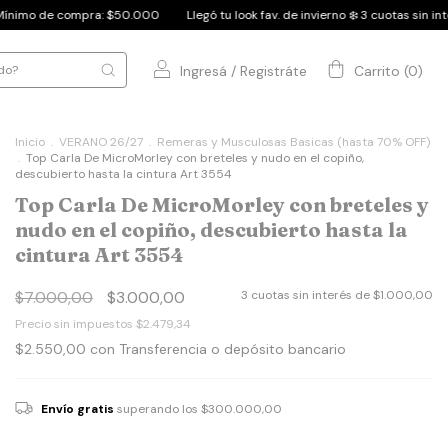
0.000
Llegó tu look fav. de invierno ❄️ 3 cuotas sin interés
Mínimo de co
Ingresá
/
Registráte
Carrito
(
0
)
Inicio
.
VERANO 26/27
.
Remeras y Musculosas Basicas (hasta 70% OFF)
.
Top Carla De MicroMorley con breteles y nudo en el copiño,
descubierto hasta la cintura Art 3554
Top Carla De MicroMorley con breteles y
nudo en el copiño, descubierto hasta la
cintura Art 3554
$7.000,00
$3.000,00
3
cuotas sin interés de
$1.000,00
Precio sin impuestos
$2.479,34
$2.550,00
con
Transferencia o depósito bancario
Envío gratis
superando los
$300.000,00