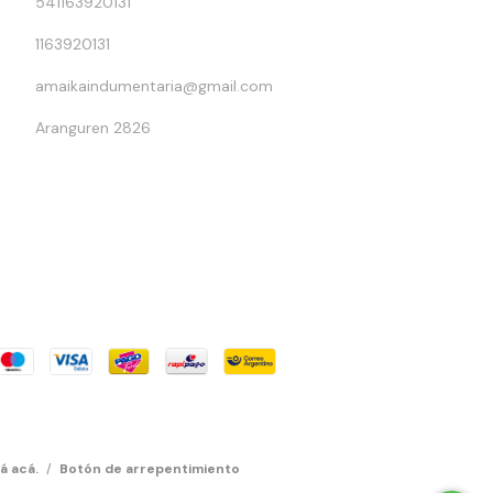
541163920131
1163920131
amaikaindumentaria@gmail.com
Aranguren 2826
á acá.
/
Botón de arrepentimiento