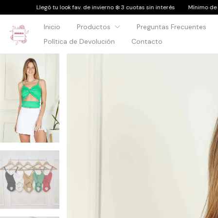
ok fav. de invierno ❄️ 3 cuotas sin interés
Mínimo de compra: $50.000
Inicio
Productos
Preguntas Frecuentes
Política de Devolución
Contacto