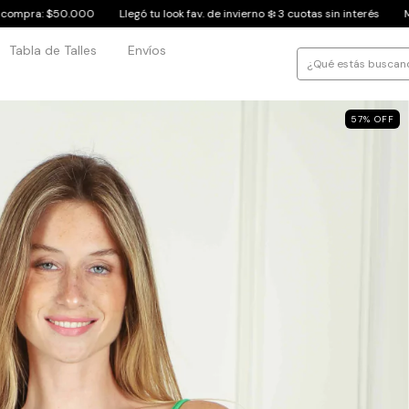
Llegó tu look fav. de invierno ❄️ 3 cuotas sin interés
Mínimo de compra: $5
Tabla de Talles
Envíos
57
%
OFF