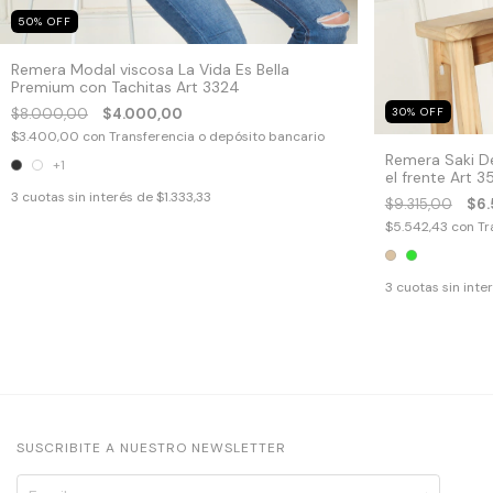
50
%
OFF
Remera Modal viscosa La Vida Es Bella
Premium con Tachitas Art 3324
$8.000,00
$4.000,00
30
%
OFF
$3.400,00
con
Transferencia o depósito bancario
Remera Saki D
+1
el frente Art 3
3
cuotas sin interés de
$1.333,33
$9.315,00
$6.
$5.542,43
con
Tr
3
cuotas sin inte
SUSCRIBITE A NUESTRO NEWSLETTER