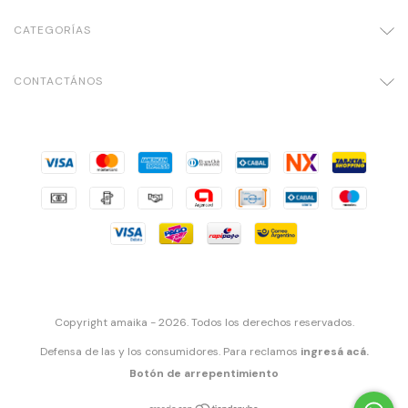
CATEGORÍAS
CONTACTÁNOS
Copyright amaika - 2026. Todos los derechos reservados.
Defensa de las y los consumidores. Para reclamos
ingresá acá.
Botón de arrepentimiento