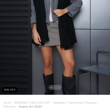
30
%
OFF
Inicio
.
INVIERNO TODO 30% OFF
.
Tapados / Camisacos / Ruanas /
Ponchos
.
Ruana. Art: 8423