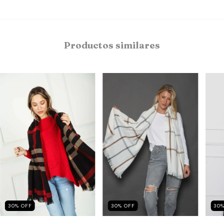
Productos similares
30
%
OFF
30
%
OFF
30