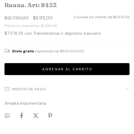
Ruana. Art: 8423
$12.730,00
$8.911,00
3
cuotas sin interés de
$2.970,33
Precio sin impuestos
$7.364,46
$7.574,35
con
Transferencia o depósito bancario
Envío gratis
superando los
$300.000,00
MEDIOS DE PAGO
Amaika Indumentaria